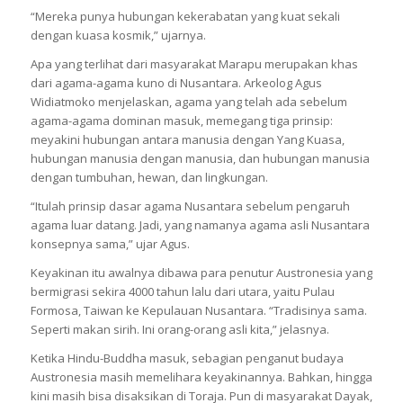
“Mereka punya hubungan kekerabatan yang kuat sekali
dengan kuasa kosmik,” ujarnya.
Apa yang terlihat dari masyarakat Marapu merupakan khas
dari agama-agama kuno di Nusantara. Arkeolog Agus
Widiatmoko menjelaskan, agama yang telah ada sebelum
agama-agama dominan masuk, memegang tiga prinsip:
meyakini hubungan antara manusia dengan Yang Kuasa,
hubungan manusia dengan manusia, dan hubungan manusia
dengan tumbuhan, hewan, dan lingkungan.
“Itulah prinsip dasar agama Nusantara sebelum pengaruh
agama luar datang. Jadi, yang namanya agama asli Nusantara
konsepnya sama,” ujar Agus.
Keyakinan itu awalnya dibawa para penutur Austronesia yang
bermigrasi sekira 4000 tahun lalu dari utara, yaitu Pulau
Formosa, Taiwan ke Kepulauan Nusantara. “Tradisinya sama.
Seperti makan sirih. Ini orang-orang asli kita,” jelasnya.
Ketika Hindu-Buddha masuk, sebagian penganut budaya
Austronesia masih memelihara keyakinannya. Bahkan, hingga
kini masih bisa disaksikan di Toraja. Pun di masyarakat Dayak,