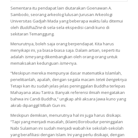
Sementara itu pendapat lain diutarakan Goenawan A.
Sambodo, seorang arkeolog lulusan Jurusan Arkeologi
Universitas Gadjah Mada yang beberapa waktu lalu ditemui
oleh
BuddhaZine
di sela-sela ekspedisi candi kuno di
sekitaran Temanggung.
Menurutnya, boleh saja orang berpendapat. Kita harus
menyikapi ini, ya biasa-biasa saja. Dalam artian, seperti itu
adalah
isme
yang dikembangkan oleh orang-orang untuk
memaksakan kedunguan
isme
-nya.
“Meskipun mereka mempunyai dasar matematika Islamlah,
penelitianlah, apalah, dengan segala macam
tetek bengeknya
.
Tetapi kan itu sudah jelas-jelas peninggalan Buddha terlepas
Mahayana atau Tantra. Banyak referensi ilmiah mengatakan
bahwa ini Candi Buddha,” ungkap ahli aksara Jawa kuno yang
akrab dipanggil Mbah Gun ini.
Meskipun demikian, menurutnya hal ini juga harus disikapi.
“Tapi yang menjadi masalah, (klaim) Borobudur peninggalan
Nabi Sulaiman ini sudah menjadi wabah ke sekolah-sekolah
yang berafiliasi dengan Islam. Ini yang perlu disikapi, dengan