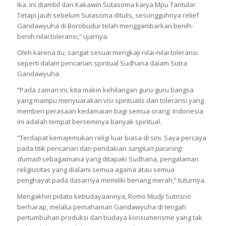
Ika. Ini diambil dari Kakawin Sutasoma karya Mpu Tantular.
Tetapi jauh sebelum Sutasoma ditulis, sesungguhnya relief
Gandawyuha di Borobudur telah menggambarkan benih-
benih nilai toleransi,” ujarnya.
Oleh karena itu, sangat sesuai mengkaji nilai-nilai toleransi
seperti dalam pencarian spiritual Sudhana dalam Sutra
Gandawyuha.
“Pada zaman ini, kita makin kehilangan guru-guru bangsa
yang mampu menyuarakan visi spiritualis dan toleransi yang
memberi perasaan kedamaian bagi semua orang. Indonesia
ini adalah tempat berseminya banyak spiritual.
“Terdapat kemajemukan religi luar biasa di sini. Saya percaya
pada titik pencarian dan pendakian
sangkan paraning
dumadi
sebagaimana yang ditapaki Sudhana, pengalaman
religiusitas yang dialami semua agama atau semua
penghayat pada dasarnya memiliki benang merah,” tuturnya.
Mengakhiri pidato kebudayaannya, Romo Mudji Sutrisno
berharap, melalui pemahaman Gandawyuha di tengah
pertumbuhan produksi dan budaya konsumerisme yang tak