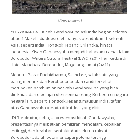
(Foto: Istimewa)
YOGYAKARTA
– Kisah Gandawyuha asli India bagian selatan
abad 1 Masehi diadopsi oleh banyak peradaban di seluruh
Asia, seperti India, Tiongkok, Jepang, Srilangka, hingga
Indonesia. Kisan Gandawyuha menjadi bahasan utama dalam
Borobudur Writers Cultural Festival (BWCF) 2017 hari kedua di
Hotel Manohara Borobudur, Magelang, Jumat (24/11).
Menurut Pakar Budhidharma, Salim Lee, salah satu yang
paling menarik dari Borobudur adalah candi tersebut
merupakan pembumian naskah Gandawyuha yang bisa
dinikmati dan dipelajari oleh semua orang. Berbeda di negara-
negara lain, seperti Tiongkok, Jepang, maupun India, tafsir
atas Gandawyuha berada di kuil-kuil yang elitis.
“Di Borobudur, sebagai presentasi kisah Gandawyuha,
presentasinya melibatkan pemikiran mendalam, kebaikan
tertinggi, dan keahlian seni ukir dari seluruh rakyat.
Borobudur adalah peta mencapai potensi tertinggi