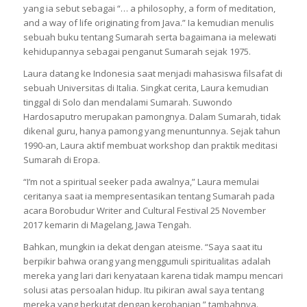
yang ia sebut sebagai “… a philosophy, a form of meditation,
and a way of life originating from Java.” Ia kemudian menulis
sebuah buku tentang Sumarah serta bagaimana ia melewati
kehidupannya sebagai penganut Sumarah sejak 1975.
Laura datang ke Indonesia saat menjadi mahasiswa filsafat di
sebuah Universitas di Italia. Singkat cerita, Laura kemudian
tinggal di Solo dan mendalami Sumarah. Suwondo
Hardosaputro merupakan pamongnya. Dalam Sumarah, tidak
dikenal guru, hanya pamong yang menuntunnya. Sejak tahun
1990-an, Laura aktif membuat workshop dan praktik meditasi
Sumarah di Eropa.
“I’m not a spiritual seeker pada awalnya,” Laura memulai
ceritanya saat ia mempresentasikan tentang Sumarah pada
acara Borobudur Writer and Cultural Festival 25 November
2017 kemarin di Magelang, Jawa Tengah.
Bahkan, mungkin ia dekat dengan ateisme. “Saya saat itu
berpikir bahwa orang yang menggumuli spiritualitas adalah
mereka yang lari dari kenyataan karena tidak mampu mencari
solusi atas persoalan hidup. Itu pikiran awal saya tentang
mereka yang berkutat dengan kerohanian,” tambahnya.