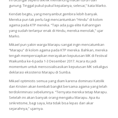
ini dicurigai seperti teknik memancing macan turun dari
gunung. Tinggal pukul-pukul kepalanya, selesai,” kata Marko.
Kendati begitu, yang menyambut gembira lebih banyak.
Mereka pun tak perlu lagi mencantumkan “Hindu” di kolom
agama pada KTP mereka. “Tapi ada juga elite Kaharingan
yang sudah terlanjur enak di Hindu, mereka menolak,” ujar
Marko.
Mikael pun yakin warga Marapu sangat ingin mencatumkan
“Marapu” di kolom agama pada KTP mereka. Bahkan, mereka
tengah mempersiapkan merayakan keputusan MK di Festival
Waikumba ke-6 pada 1-3 Desember 2017. Acara itu jadi
momentum untuk mensosialisasikan keputusan MK sekaligus
deklarasi eksistensi Marapu di Sumba.
Mikael optimistis semua yang diam karena dominasi Katolik
dan Kristen akan kembali bangkit bersama agama yang telah
terdiskriminasi sebelumnya. “Ternyata mereka tetap Marapu.
Setelah ini akan banyak orang mengaku Marapu. Apa itu
sinkretisme, bagi saya, kita tidak bisa lepas dari akar
sejarahnya,” ujarnya.