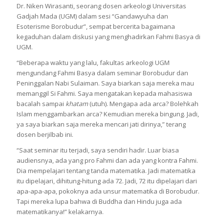
Dr. Niken Wirasanti, seorang dosen arkeologi Universitas
Gadjah Mada (UGM) dalam sesi “Gandawyuha dan
Esoterisme Borobudur”, sempat bercerita bagaimana
kegaduhan dalam diskusi yang menghadirkan Fahmi Basya di
UGM.
“Beberapa waktu yang lalu, fakultas arkeologi UGM
mengundang Fahmi Basya dalam seminar Borobudur dan
Peninggalan Nabi Sulaiman. Saya biarkan saja mereka mau
memanggil Si Fahmi. Saya mengatakan kepada mahasiswa
bacalah sampai
khatam
(utuh). Mengapa ada arca? Bolehkah
Islam menggambarkan arca? Kemudian mereka bingung. Jadi,
ya saya biarkan saja mereka mencari jati dirinya,” terang
dosen berjilbab ini.
“Saat seminar itu terjadi, saya sendiri hadir. Luar biasa
audiensnya, ada yang pro Fahmi dan ada yang kontra Fahmi.
Dia mempelajari tentang tanda matematika. Jadi matematika
itu dipelajari, dihitung-hitung ada 72. Jadi, 72 itu dipelajari dari
apa-apa-apa, pokoknya ada unsur matematika di Borobudur.
Tapi mereka lupa bahwa di Buddha dan Hindu juga ada
matematikanya!” kelakarnya.