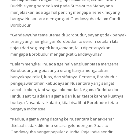
Buddhis yang berdedikasi pada Sutra-sutra Mahayana
menjelaskan ada tiga hal penting mengapa nenek moyang
bangsa Nusantara mengangkat Gandawyuha dalam Candi
Borobudur.
“Gandawyuha tema utama di Borobudur, sayang tidak banyak
orang yang menghargai. Borobudur itu sendiri setelah kita
tinjau dari segi aspek keagamaan, lalu dipertanyakan
mengapa Borobudur mengangkat Gandawyuha?
“Dalam mengkaji ini, ada tiga hal yang luar biasa mengenai
Borobudur yang biasanya orang hanya mengatakan
banyaknya relief, luas, dan sifatnya. Pertama, Borobudur
pengejawantahan kebudayaan Nusantara yang sangat
ramah, kokoh, tapi sangat akomodatif. Agama Buddha dan
Hindu saat itu adalah agama dari luar, tetapi karena kuatnya
budaya Nusantara kala itu, kita bisa lihat Borobudur tetap
bergaya Indonesia.
“Kedua, agama yang datang ke Nusantara benar-benar
ditelaah, tidak diterima secara gelondongan. Saat itu
Gandawyuha sangat populer di India. Raja India sendiri