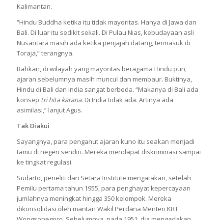
Kalimantan.
“Hindu Buddha ketika itu tidak mayoritas. Hanya di Jawa dan
Bali. Di luar itu sedikit sekali. Di Pulau Nias, kebudayaan asli
Nusantara masih ada ketika penjajah datang, termasuk di
Toraja,” terangnya.
Bahkan, di wilayah yang mayoritas beragama Hindu pun,
ajaran sebelumnya masih muncul dan membaur. Buktinya,
Hindu di Bali dan India sangat berbeda. “Makanya di Bali ada
konsep
tri hita karana.
Di India tidak ada. Artinya ada
asimilasi,” lanjut Agus.
Tak Diakui
Sayangnya, para penganut ajaran kuno itu seakan menjadi
tamu di negeri sendiri. Mereka mendapat diskriminasi sampai
ke tingkat regulasi.
Sudarto, peneliti dari Setara Institute mengatakan, setelah
Pemilu pertama tahun 1955, para penghayat kepercayaan
jumlahnya meningkat hingga 350 kelompok. Mereka
dikonsolidasi oleh mantan Wakil Perdana Menteri KRT
Wongsonegoro. Sebelumnya, pada 1951, dia mengadakan