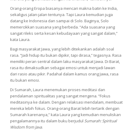
Orang-orang Eropa biasanya mencari makna batin ke India,
sekaligus jalan-jalan tentunya. Tapi Laura kemudian juga
datang ke Indonesia dan sampai di Solo. Baginya, Solo
memercikkan suasana yang berbeda. “Ada suasana yang
sangat rileks serta kesan kebudayaan yang sangat dalam,”
kata Laura.
Bagi masyarakat Jawa, yang lebih ditekankan adalah soal
rasa. “Jadi hidup itu bukan dipikir, tapi dirasa,” tegasnya. Rasa
memiliki peran sentral dalam laku masyarakat Jawa. Di Barat,
rasa itu dimaksudkan sebagai emosi untuk menjadi lawan
dari rasio atau pikir. Padahal dalam kamus orang Jawa, rasa
itu bukan emosi.
Di Sumarah, Laura menemukan proses meditasi dan
pendalaman spiritualitas yang sangat mengena. “Fokus
meditasinya ke dalam. Dengan relaksasi mendalam, membuat
mereka lebih fokus. Orang-orang Barat lebih tertarik dengan
Sumarah karenanya,” kata Laura yang kemudian menuliskan
pengalamannya itu dalam buku berjudul
Sumarah: Spiritual
Wisdom from Java
.