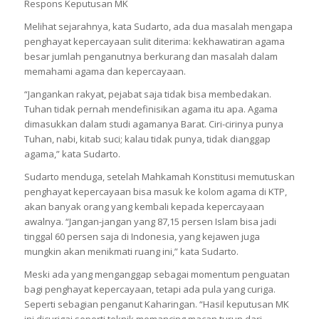
Respons Keputusan MK
Melihat sejarahnya, kata Sudarto, ada dua masalah mengapa
penghayat kepercayaan sulit diterima: kekhawatiran agama
besar jumlah penganutnya berkurang dan masalah dalam
memahami agama dan kepercayaan.
“Jangankan rakyat, pejabat saja tidak bisa membedakan.
Tuhan tidak pernah mendefinisikan agama itu apa. Agama
dimasukkan dalam studi agamanya Barat. Ciri-cirinya punya
Tuhan, nabi, kitab suci; kalau tidak punya, tidak dianggap
agama,” kata Sudarto.
Sudarto menduga, setelah Mahkamah Konstitusi memutuskan
penghayat kepercayaan bisa masuk ke kolom agama di KTP,
akan banyak orang yang kembali kepada kepercayaan
awalnya. “Jangan-jangan yang 87,15 persen Islam bisa jadi
tinggal 60 persen saja di Indonesia, yang kejawen juga
mungkin akan menikmati ruang ini,” kata Sudarto.
Meski ada yang menganggap sebagai momentum penguatan
bagi penghayat kepercayaan, tetapi ada pula yang curiga.
Seperti sebagian penganut Kaharingan. “Hasil keputusan MK