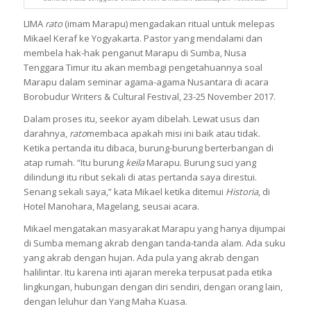
LIMA
rato
(imam Marapu) mengadakan ritual untuk melepas
Mikael Keraf ke Yogyakarta. Pastor yang mendalami dan
membela hak-hak penganut Marapu di Sumba, Nusa
Tenggara Timur itu akan membagi pengetahuannya soal
Marapu dalam seminar agama-agama Nusantara di acara
Borobudur Writers & Cultural Festival, 23-25 November 2017.
Dalam proses itu, seekor ayam dibelah. Lewat usus dan
darahnya,
rato
membaca apakah misi ini baik atau tidak.
Ketika pertanda itu dibaca, burung-burung berterbangan di
atap rumah. “Itu burung
keila
Marapu. Burung suci yang
dilindungi itu ribut sekali di atas pertanda saya direstui.
Senang sekali saya,” kata Mikael ketika ditemui
Historia
, di
Hotel Manohara, Magelang, seusai acara.
Mikael mengatakan masyarakat Marapu yang hanya dijumpai
di Sumba memang akrab dengan tanda-tanda alam. Ada suku
yang akrab dengan hujan. Ada pula yang akrab dengan
halilintar. Itu karena inti ajaran mereka terpusat pada etika
lingkungan, hubungan dengan diri sendiri, dengan orang lain,
dengan leluhur dan Yang Maha Kuasa.