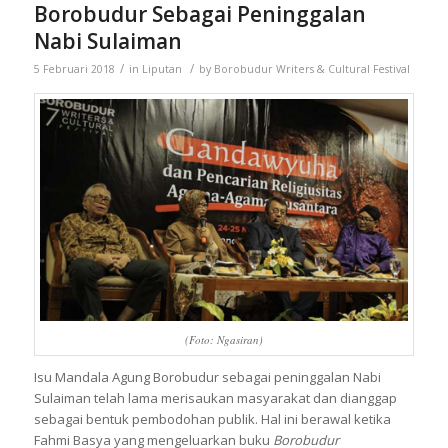
Borobudur Sebagai Peninggalan
Nabi Sulaiman
/
/
5 Februari 2018
in
Liputan
by
Borobudur Writers & Cultural Festival
(Foto: Ngasiran)
Isu Mandala Agung Borobudur sebagai peninggalan Nabi
Sulaiman telah lama merisaukan masyarakat dan dianggap
sebagai bentuk pembodohan publik. Hal ini berawal ketika
Fahmi Basya yang mengeluarkan buku
Borobudur