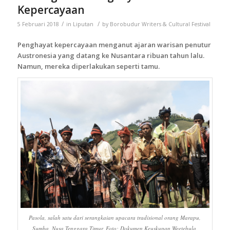
Kepercayaan
/
/
5 Februari 2018
in
Liputan
by
Borobudur Writers & Cultural Festival
Penghayat kepercayaan menganut ajaran warisan penutur
Austronesia yang datang ke Nusantara ribuan tahun lalu.
Namun, mereka diperlakukan seperti tamu.
Pasola, salah satu dari serangkaian upacara tradisional orang Marapu,
Sumba, Nusa Tenggara Timur. Foto: Dokumen Keuskupan Weetebula.