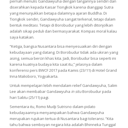
pernah menulis Gandawyuha dengan tangannya sendiri dan
diserahkan kepada Kaisar Tiongkok karena dianggap Sutra
yang menunjukkan betapa dalamnya ajaran Buddha. Di
Tiongkok sendiri, Gandawyuha sangat terkenal, tetapi dalam
bentuk meditasi. Tetapi di Borobudur yang lebih ditonjolkan
adalah sikap peduli dan bermasyarakat. Kompas moral kalau
saya katakan.
“Ketiga, bangsa Nusantara bisa menyesuaikan diri dengan
kebudayaan yang datang. Di Borobudur tidak ada ukiran yang
asing, semua berciri khas kita. Jadi, Borobudur bisa seperti ini
karena kuatnya budaya kita saat itu,” jelasnya dalam
konferensi pers BWCF 2017 pada Kamis (23/11) di Hotel Grand
Inna Malioboro, Yogyakarta.
Untuk mempelajari lebih mendalam relief Gandawyuha, Salim
Lee akan membabar Gandawyuha
in situ
Borobudur pada
hari Sabtu (25/11) pagi.
Sementara itu, Romo Mudji Sutrisno dalam pidato
kebudayaannya menyampaikan bahwa Gandawyuha
merupakan rujukan tertua di Nusantara bagi toleransi. “Kita
tahu bahwa semboyan negara kita adalah Bhinneka Tunggal