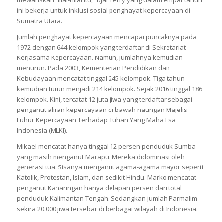
mewariskan nilai-nilai itu,” ujar Ferry yang dalam empat tahun
ini bekerja untuk inklusi sosial penghayat kepercayaan di
Sumatra Utara.
Jumlah penghayat kepercayaan mencapai puncaknya pada
1972 dengan 644 kelompok yang terdaftar di Sekretariat
Kerjasama Kepercayaan. Namun, jumlahnya kemudian
menurun. Pada 2003, Kementerian Pendidikan dan
Kebudayaan mencatat tinggal 245 kelompok. Tiga tahun
kemudian turun menjadi 214 kelompok. Sejak 2016 tinggal 186
kelompok. Kini, tercatat 12 juta jiwa yang terdaftar sebagai
penganut aliran kepercayaan di bawah naungan Majelis
Luhur Kepercayaan Terhadap Tuhan Yang Maha Esa
Indonesia (MLKI).
Mikael mencatat hanya tinggal 12 persen penduduk Sumba
yang masih menganut Marapu. Mereka didominasi oleh
generasi tua. Sisanya menganut agama-agama mayor seperti
Katolik, Protestan, Islam, dan sedikit Hindu. Marko mencatat
penganut Kaharingan hanya delapan persen dari total
penduduk Kalimantan Tengah. Sedangkan jumlah Parmalim
sekira 20.000 jiwa tersebar di berbagai wilayah di Indonesia.