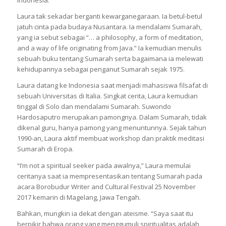
Indonesia.
Laura tak sekadar berganti kewarganegaraan. Ia betul-betul
jatuh cinta pada budaya Nusantara. Ia mendalami Sumarah,
yang ia sebut sebagai “… a philosophy, a form of meditation,
and a way of life originating from Java.” Ia kemudian menulis
sebuah buku tentang Sumarah serta bagaimana ia melewati
kehidupannya sebagai penganut Sumarah sejak 1975.
Laura datang ke Indonesia saat menjadi mahasiswa filsafat di
sebuah Universitas di Italia. Singkat cerita, Laura kemudian
tinggal di Solo dan mendalami Sumarah. Suwondo
Hardosaputro merupakan pamongnya. Dalam Sumarah, tidak
dikenal guru, hanya pamong yang menuntunnya. Sejak tahun
1990-an, Laura aktif membuat workshop dan praktik meditasi
Sumarah di Eropa.
“I’m not a spiritual seeker pada awalnya,” Laura memulai
ceritanya saat ia mempresentasikan tentang Sumarah pada
acara Borobudur Writer and Cultural Festival 25 November
2017 kemarin di Magelang, Jawa Tengah.
Bahkan, mungkin ia dekat dengan ateisme. “Saya saat itu
berpikir bahwa orang yang menggumuli spiritualitas adalah