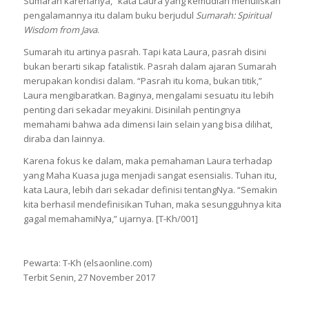
Sumarah karenanya,” kata Laura yang kemudian menuliskan
pengalamannya itu dalam buku berjudul
Sumarah: Spiritual
Wisdom from Java
.
Sumarah itu artinya pasrah. Tapi kata Laura, pasrah disini
bukan berarti sikap fatalistik. Pasrah dalam ajaran Sumarah
merupakan kondisi dalam. “Pasrah itu koma, bukan titik,”
Laura mengibaratkan. Baginya, mengalami sesuatu itu lebih
penting dari sekadar meyakini. Disinilah pentingnya
memahami bahwa ada dimensi lain selain yang bisa dilihat,
diraba dan lainnya.
Karena fokus ke dalam, maka pemahaman Laura terhadap
yang Maha Kuasa juga menjadi sangat esensialis. Tuhan itu,
kata Laura, lebih dari sekadar definisi tentangNya. “Semakin
kita berhasil mendefinisikan Tuhan, maka sesungguhnya kita
gagal memahamiNya,” ujarnya. [T-Kh/001]
Pewarta: T-Kh (elsaonline.com)
Terbit Senin, 27 November 2017