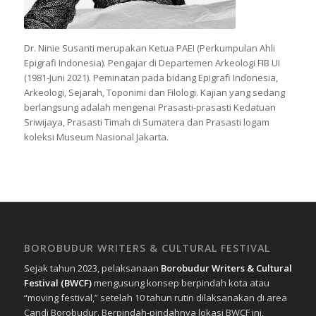
Dr. Ninie Susanti merupakan Ketua PAEI (Perkumpulan Ahli
Epigrafi Indonesia). Pengajar di Departemen Arkeologi FIB UI
(1981-Juni 2021). Peminatan pada bidang Epigrafi Indonesia,
Arkeologi, Sejarah, Toponimi dan Filologi. Kajian yang sedang
berlangsung adalah mengenai Prasasti-prasasti Kedatuan
Sriwijaya, Prasasti Timah di Sumatera dan Prasasti logam
koleksi Museum Nasional Jakarta.
BOROBUDUR WRITERS & CULTURAL FESTIVAL
Sejak tahun 2023, pelaksanaan
Borobudur Writers & Cultural
Festival (BWCF)
mengusung konsep berpindah kota atau
“moving festival,” setelah 10 tahun rutin dilaksanakan di area
Candi Borobudur. Berpindah-pindahnya lokasi BWCF ini,