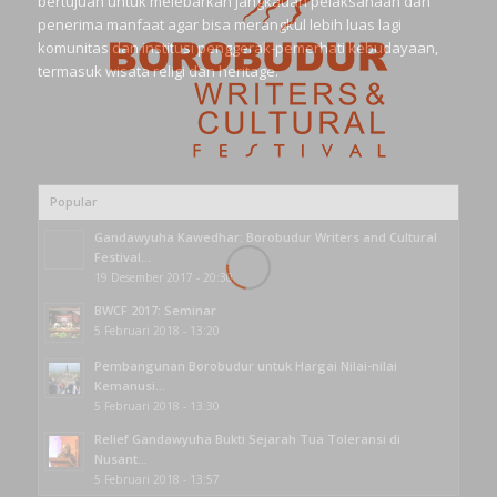
bertujuan untuk melebarkan jangkauan pelaksanaan dan
penerima manfaat agar bisa merangkul lebih luas lagi
komunitas dan institusi penggerak-pemerhati kebudayaan,
termasuk wisata religi dan heritage.
Popular
Gandawyuha Kawedhar: Borobudur Writers and Cultural
Festival...
19 Desember 2017 - 20:30
BWCF 2017: Seminar
5 Februari 2018 - 13:20
Pembangunan Borobudur untuk Hargai Nilai-nilai
Kemanusi...
5 Februari 2018 - 13:30
Relief Gandawyuha Bukti Sejarah Tua Toleransi di
Nusant...
5 Februari 2018 - 13:57