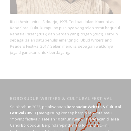
Rizki Amir
lahir di Sidoarjo, 1995. Terlibat dalam Komunitas
Rabo Sore. Buku kumpulan puisinya yang telah terbit berjudul
Rahasia Pasar (2017) dan Sarden yang Ringan (2021). Terpilih
sebagai salah satu penulis emerging di Ubud Writers and
Readers Festival 2017. Selain menulis, sebagian waktunya
juga digunakan untuk berdagang.
BOROBUDUR WRITERS & CULTURAL FESTIVAL
Sejak tahun 2023, pelaksanaan
Borobudur Writers & Cultural
Festival (BWCF)
mengusung konsep berpindah kota atau
“moving festival,” setelah 10 tahun rutin dilaksanakan di area
Candi Borobudur. Berpindah-pindahnya lokasi BWCF ini,