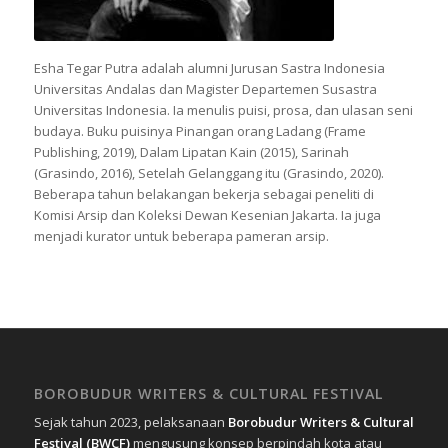
Esha Tegar Putra
adalah alumni Jurusan Sastra Indonesia
Universitas Andalas dan Magister Departemen Susastra
Universitas Indonesia. Ia menulis puisi, prosa, dan ulasan seni
budaya. Buku puisinya
Pinangan orang Ladang
(Frame
Publishing, 2019),
Dalam Lipatan Kain
(2015),
Sarinah
(Grasindo, 2016),
Setelah Gelanggang itu
(Grasindo, 2020).
Beberapa tahun belakangan bekerja sebagai peneliti di
Komisi Arsip dan Koleksi Dewan Kesenian Jakarta. Ia juga
menjadi kurator untuk beberapa pameran arsip.
BOROBUDUR WRITERS & CULTURAL FESTIVAL
Sejak tahun 2023, pelaksanaan
Borobudur Writers & Cultural
Festival (BWCF)
mengusung konsep berpindah kota atau