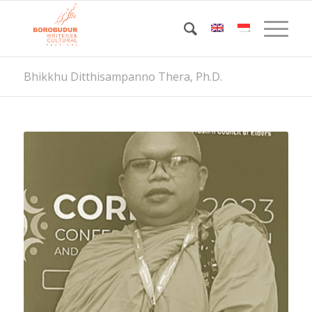
Bhikkhu Ditthisampanno Thera, Ph.D.