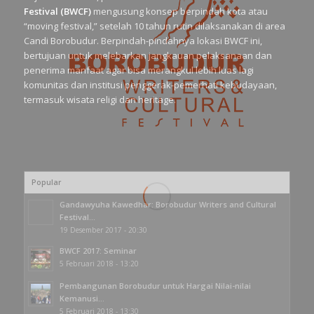
Festival (BWCF)
mengusung konsep berpindah kota atau
“moving festival,” setelah 10 tahun rutin dilaksanakan di area
Candi Borobudur. Berpindah-pindahnya lokasi BWCF ini,
bertujuan untuk melebarkan jangkauan pelaksanaan dan
penerima manfaat agar bisa merangkul lebih luas lagi
komunitas dan institusi penggerak-pemerhati kebudayaan,
termasuk wisata religi dan heritage.
Popular
Gandawyuha Kawedhar: Borobudur Writers and Cultural
Festival...
19 Desember 2017 - 20:30
BWCF 2017: Seminar
5 Februari 2018 - 13:20
Pembangunan Borobudur untuk Hargai Nilai-nilai
Kemanusi...
5 Februari 2018 - 13:30