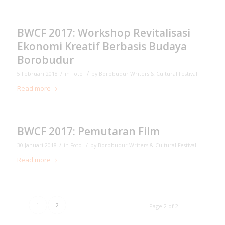
BWCF 2017: Workshop Revitalisasi
Ekonomi Kreatif Berbasis Budaya
Borobudur
/
/
5 Februari 2018
in
Foto
by
Borobudur Writers & Cultural Festival
Read more
BWCF 2017: Pemutaran Film
/
/
30 Januari 2018
in
Foto
by
Borobudur Writers & Cultural Festival
Read more
1
2
Page 2 of 2