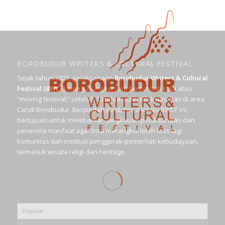
BOROBUDUR WRITERS & CULTURAL FESTIVAL
Sejak tahun 2023, pelaksanaan
Borobudur Writers & Cultural
Festival (BWCF)
mengusung konsep berpindah kota atau
“moving festival,” setelah 10 tahun rutin dilaksanakan di area
Candi Borobudur. Berpindah-pindahnya lokasi BWCF ini,
bertujuan untuk melebarkan jangkauan pelaksanaan dan
penerima manfaat agar bisa merangkul lebih luas lagi
komunitas dan institusi penggerak-pemerhati kebudayaan,
termasuk wisata religi dan heritage.
Popular